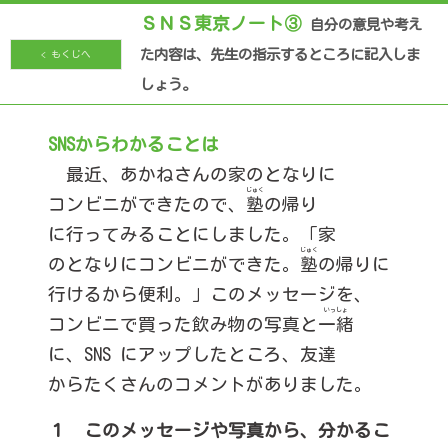
ＳＮＳ東京ノート③
自分の意見や考え
た内容は、先生の指示するところに記入しま
< もくじへ
しょう。
SNSからわかることは
最近、
あかねさん
の
家
のとなりに
コンビニ
ができたので、
塾
の
帰り
に行ってみることにしました。
「家
のとなりに
コンビニ
ができた。
塾
の
帰り
に
行けるから便利。」
この
メッセージ
を、
コンビニ
で買った
飲み物
の
写真
と
一緒
に、SNS にアップしたところ、
友達
からたくさんの
コメント
がありました。
１ このメッセージや写真から、分かるこ