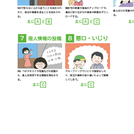
SNSで知らない人から会うことを求められ
無許可の映像や音楽のアップロードや、
悪ふざけの写真やデ
たり、自分の画像を送ることを求められ
違法と知りながらの音楽や映像をダウン
る。
る。
ロードする。
主に
Ａ
と
Ｂ
主
主に
Ａ
と
Ｃ
７
８
悪口・いじり
個人情報の投稿
SNS へのテキストや写真などの投稿か
グループトークでいじりや無視をした
ら、個人を特定できる情報を流出させ
り、短文の意味の取り違いによって誤解
る。
してしまう。
主に
Ｃ
主に
Ｃ