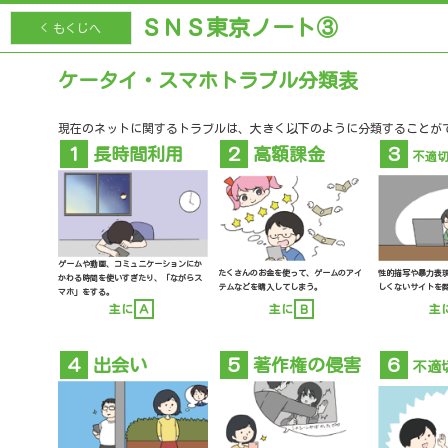
ＳＮＳ東京ノート③
< もくじへ
ケータイ・スマホトラブル分類表
現在のネットに関するトラブルは、大きく以下のように分類することが
１
長時間利用
２
高額課金
３
不適
ゲームや動画、コミュニケーションにか
性的描写や暴力表
たくさんのお金を使って、ゲームのアイ
かわる時間を使いすぎたり、「ながらス
しくないサイトを
テムなどを購入してしまう。
マホ」をする。
主
主に
Ｂ
主に
Ａ
４
出会い
５
著作権の侵害
６
不適