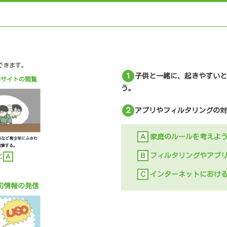
できます。
１
子供と一緒に、起きやすいと
切サイトの閲覧
う。
２
アプリやフィルタリングの対
Ａ
家庭のルールを考えよ
現など青少年にふさわ
閲覧する。
Ｂ
フィルタリングやアプ
に
Ａ
Ｃ
インターネットにおけ
切情報の発信