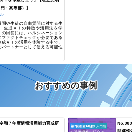
生成ＡＩを体験しよう」【都立光明
部門・高等部）】
ラル
質問や生徒の自由質問に対する生
、生成ＡＩの特徴や活用法を学
Ｉの回答には、ハルシネーション
にファクトチェックが必要である
生成ＡＩの活用を体験する中で、
のパートナーとして使える可能性
。
おすすめの事例
例】令和７年度情報活用能力育成研
No.3
開催報