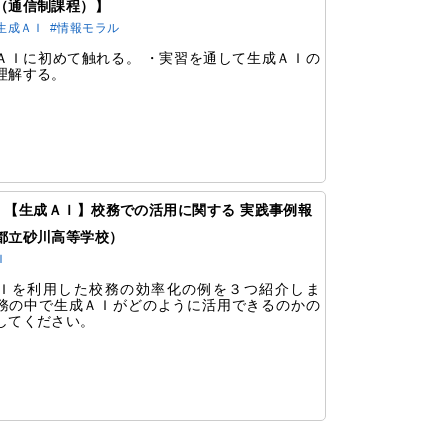
（通信制課程）】
生成ＡＩ
#情報モラル
ＡＩに初めて触れる。 ・実習を通して生成ＡＩの
理解する。
321 【生成ＡＩ】校務での活用に関する 実践事例報
都立砂川高等学校）
Ｉ
Ｉを利用した校務の効率化の例を３つ紹介しま
務の中で生成ＡＩがどのように活用できるのかの
してください。