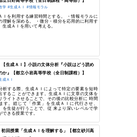
都立日野高等学校（全日制課程・高等部）】
数学
#生成ＡＩ
#情報モラル
ＡＩを利用する練習時間とする。 ・情報モラルに
の理解を深める。 ・微分・積分を応用的に利用す
、生成ＡＩを用いて考える。
325 【生成ＡＩ】小説の文体分析『小説はどう読め
のか』【都立小岩高等学校（全日制課程）】
生成ＡＩ
分析する際、生成ＡＩによって特定の要素を短時
出するこ とができます。生成ＡＩに文章の文体を
リライトさせることで、その後の比較分析に 時間
ます。総じて「作業」を生成ＡＩに代行させ、
」を生徒が行うことで、従 来より深いレベルで学
ができる授業です。
323 初回授業「生成ＡＩを理解する」【都立砂川高