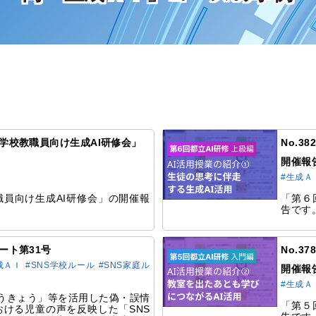
都立学校教職員向け生成AI研修会」
No.3
開催報
#生成Ａ
員向け生成AI研修会」の開催報
「第６
告です
デート第31号
No.3
成ＡＩ
#SNS学校ルール
#SNS家庭ル
開催報
#生成Ａ
とうきょう」等を活用した偽・誤情
「第５
ける児童の声を反映した「SNS