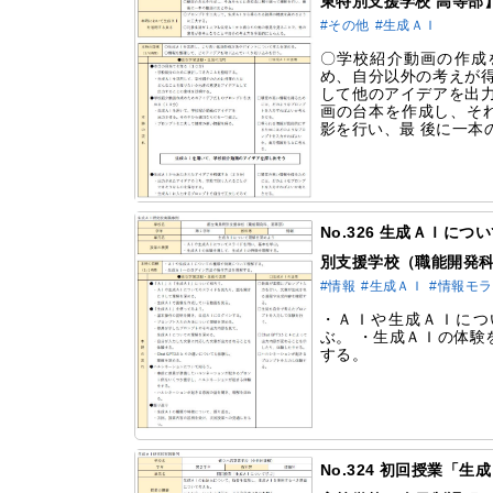
東特別支援学校 高等部
#その他
#生成ＡＩ
〇学校紹介動画の作成
め、自分以外の考えが得
して他のアイデアを出力
画の台本を作成し、そ
影を行い、最 後に一本
No.326 生成ＡＩに
別支援学校（職能開発
#情報
#生成ＡＩ
#情報モ
・ＡＩや生成ＡＩにつ
ぶ。 ・生成ＡＩの体験
する。
No.324 初回授業「