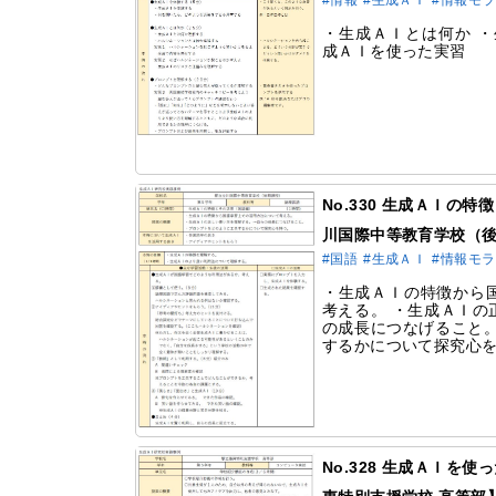
#情報
#生成ＡＩ
#情報モ
・生成ＡＩとは何か ・
成ＡＩを使った実習
No.330 生成ＡＩの
川国際中等教育学校（
#国語
#生成ＡＩ
#情報モ
・生成ＡＩの特徴から
考える。 ・生成ＡＩの
の成長につなげること。
するかについて探究心
No.328 生成ＡＩを