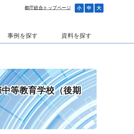
都庁総合トップページ
小
中
大
事例を探す
資料を探す
国際中等教育学校（後期