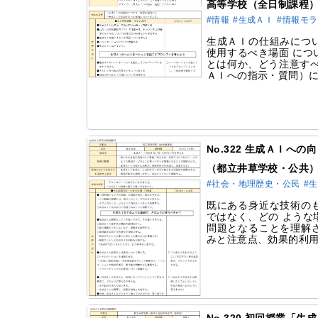
高等学校（全日制課程
#情報
#生成ＡＩ
#情報モ
生成ＡＩの仕組みにつ
使用するべき場面 につ
とは何か、どう注意すべ
ＡＩへの指示・質問）
No.322 生成ＡＩへ
（都立井草学校・公共
#社会・地理歴史・公民
#
既にある身近な技術の
ではなく、どの ような
問題となることを理解
みと注意点、効果的利