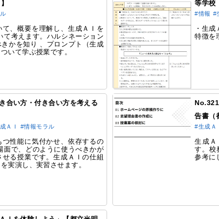
）】
等学校
ラル
#情報
#
いて、概要を理解し、生成ＡＩを
・生成
いて考えます。ハルシネーション
特徴を
きかを知り 、プロンプト（生成
について学ぶ授業です。
の向き合い方・付き合い方を考える
No.
）
告書（
生成ＡＩ
#情報モラル
#生成Ａ
もつ性能に気付かせ、依存するの
生成Ａ
場面で、どのように使うべきかが
す。校
させる授業です。生成ＡＩの仕組
参考に
用を実演し、実習させます。