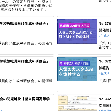
告です
ルール」の策定と啓発、生成ＡＩ
る際の著作権・肖像権の取扱いに
留意点を取り上げています 。
都立学校教職員向け生成AI研修会」
No.3
開催報
#生成Ａ
員向け生成AI研修会」の開催報
「第３
告です
都立学校教職員向け生成AI研修会」
No.3
催報告
#生成Ａ
員向け生成AI研修会」の開催報
「第1
情報社会の問題解決【都立両国高等学
No.
立川国