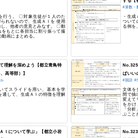
】
する【
#算数・
を行う。 〇対象生徒が１人のた
・生成
られないので、生成ＡＩを 使用
ついて
し、他者の意見とみなす。 〇動
る例を
れをもとに各担当に割り振って撮
の動画にまとめる。
ついて理解を深めよう【都立青鳥特
No.
科、高等部）】
ばいい
ラル
#国語
#
いてスライドを用い、基本を学
文体を
を通して、生成ＡＩの特徴を理解
間で抽
変えて
をかけ
「分析
ぶこと
生成ＡＩについて学ぶ」【都立小岩
No.