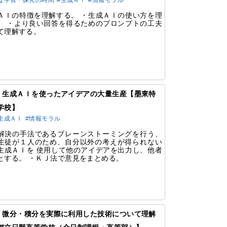
な学習・探究の時間
#生成ＡＩ
#情報モラル
ＡＩの特徴を理解する。 ・生成ＡＩの使い方を理
。 ・より良い回答を得るためのプロンプトの工夫
て理解する。
329 生成ＡＩを使ったアイデアの大量生産【墨東特
学校】
生成ＡＩ
#情報モラル
解決の手法であるブレーンストーミングを行う、
生徒が１人のため、自分以外の考えが得られない
生成ＡＩを 使用して他のアイデアを出力し、他者
とする。 ・ＫＪ法で意見をまとめる。
327 微分・積分を実際に利用した技術について理解