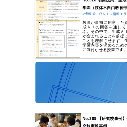
No.320 初回授業「
学園（肢体不自由教育
#情報
#生成ＡＩ
#情報モ
教員が事前に用意した
成ＡＩの回答を通して
ぶ。その中で、生成Ａ
が含まれることを前提
ことを理解させます。
学習内容を深めるため
に気付かせる授業です
No.389 【研究校事
究校実践事例