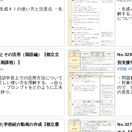
ラル
#総合的
生成ＡＩの使い方と注意点 ・生
・生成
解する
につい
特徴とその活用（国語編）【都立立
No.
後期課程）】
別支援
ラル
#情報
#
国語学習上での活用方法について
・問題
正しい使い方を理解する。→自ら
・対象
 ・プロンプトをどのように工夫
ので、
を持つ。
の意見
使った学校紹介動画の作成【都立墨
No.