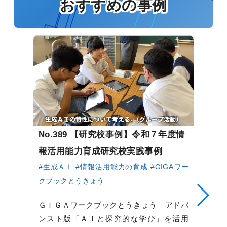
おすすめの事例
No.389 【研究校事例】令和７年度情
報活用能力育成研究校実践事例
#生成ＡＩ
#情報活用能力の育成
#GIGAワー
クブックとうきょう
ＧＩＧＡワークブックとうきょう アドバ
ンスト版「ＡＩと探究的な学び」を活用