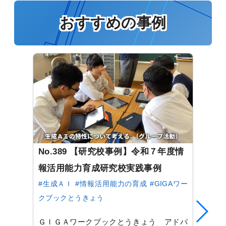
おすすめの事例
No.389 【研究校事例】令和７年度情
報活用能力育成研究校実践事例
#生成ＡＩ
#情報活用能力の育成
#GIGAワー
クブックとうきょう
ＧＩＧＡワークブックとうきょう アドバ