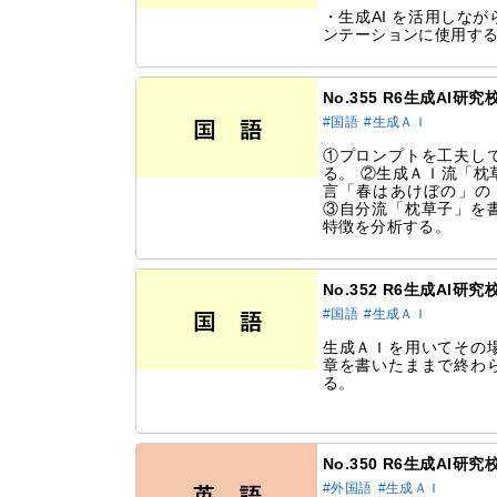
・生成AI を活用しな
ンテーションに使用す
No.355 R6生成AI
#国語
#生成ＡＩ
①プロンプトを工夫し
る。 ②生成ＡＩ流「枕
言「春はあけぼの」の
③自分流「枕草子」を
特徴を分析する。
No.352 R6生成AI研
#国語
#生成ＡＩ
生成ＡＩを用いてその
章を書いたままで終わ
る。
No.350 R6生成AI
#外国語
#生成ＡＩ