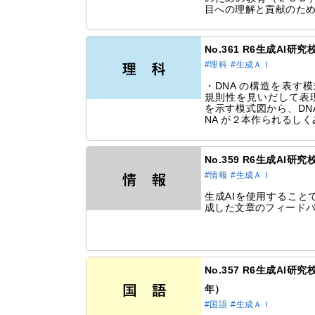
目への理解と貢献のた
No.361 R6生成AI
#理科
#生成ＡＩ
・DNA の構造を表す
規則性を見いだして表現
を示す模式図から、DN
NA が２本作られるし
No.359 R6生成AI
#情報
#生成ＡＩ
生成AIを使用すること
成した文章のフィード
No.357 R6生成AI
年）
#国語
#生成ＡＩ