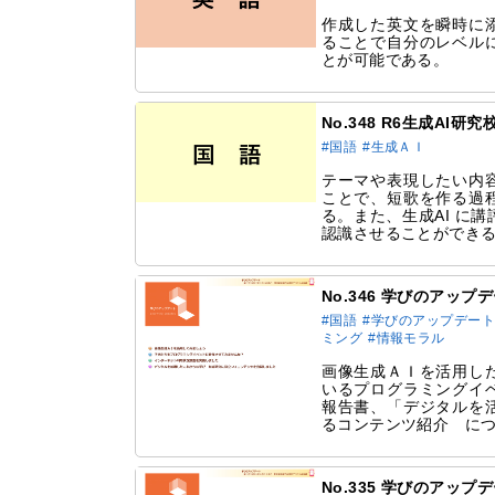
作成した英文を瞬時に
ることで自分のレベル
とが可能である。
No.348 R6生成AI研
#国語
#生成ＡＩ
テーマや表現したい内
ことで、短歌を作る過
る。また、生成AI に
認識させることができ
No.346 学びのアップ
#国語
#学びのアップデー
ミング
#情報モラル
画像生成ＡＩを活用し
いるプログラミングイ
報告書、「デジタルを
るコンテンツ紹介 に
No.335 学びのアップ