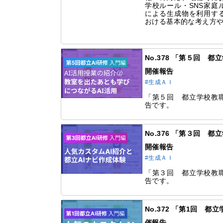
学校ルール・SNS家庭
による生成物を利用す
おける基本的な考え方や
No.378 「第５回 
開催報告
#生成ＡＩ
「第５回 都立学校教職
告です。
No.376 「第３回 
開催報告
#生成ＡＩ
「第３回 都立学校教職
告です。
No.372 「第1回 
催報告