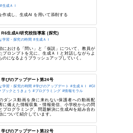
#生成ＡＩ
を作成し、生成AI を用いて添削する
47 R6生成AI研究校指導案 (探究)
な学習・探究の時間
#生成ＡＩ
動における「問い」と「仮説」について、教員が
たプロンプトを元に、生成ＡＩと対話しながらよ
ものになるようブラッシュアップしていく。
36 学びのアップデート第24号
な学習・探究の時間
#学びのアップデート
#生成ＡＩ
#GI
クブックとうきょう
#プログラミング
#情報モラル
のダンス動画を身に来れない保護者への動画配
害に備えた情報収集・情報発信、小学校からの問
とプログラミング、問題解決に生成AIを組み合わ
動について紹介しています。
34 学びのアップデート第22号