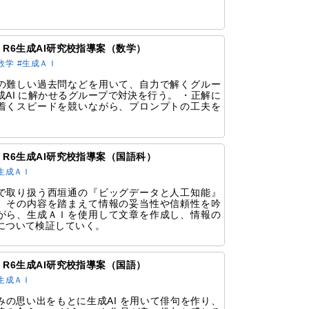
60 R6生成AI研究校指導案（数学）
数学
#生成ＡＩ
の難しい過去問などを用いて、自力で解くグルー
成AI に解かせるグループで対決を行う。 ・正解に
着くスピードを競いながら、プロンプトの工夫を
58 R6生成AI研究校指導案（国語科）
生成ＡＩ
で取り扱う西垣通の『ビッグデータと人工知能』
、その内容を踏まえて情報の妥当性や信頼性を吟
がら、生成ＡＩを使用して文章を作成し、情報の
について検証していく。
56 R6生成AI研究校指導案（国語）
生成ＡＩ
みの思い出をもとに生成AI を用いて俳句を作り、