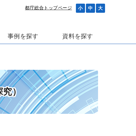
都庁総合トップページ
小
中
大
事例を探す
資料を探す
探究）