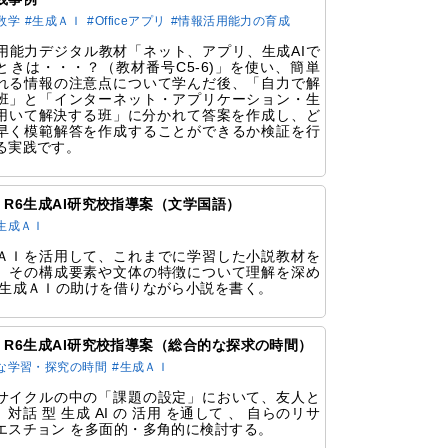
数学
#生成ＡＩ
#Officeアプリ
#情報活用能力の育成
用能力デジタル教材「ネット、アプリ、生成AIで
ときは・・・？（教材番号C5-6)」を使い、簡単
れる情報の注意点について学んだ後、「自力で解
班」と「インターネット・アプリケーション・生
を用いて解決する班」に分かれて答案を作成し、ど
早く模範解答を作成することができるか検証を行
る実践です。
64 R6生成AI研究校指導案（文学国語）
生成ＡＩ
ＡＩを活用して、これまでに学習した小説教材を
、その構成要素や文体の特徴について理解を深め
・生成ＡＩの助けを借りながら小説を書く。
62 R6生成AI研究校指導案（総合的な探求の時間）
な学習・探究の時間
#生成ＡＩ
サイクルの中の「課題の設定」において、友人と
対話 型 生成 AI の 活用 を通して 、 自らのリサ
エスチョン を多面的・多角的に検討する。