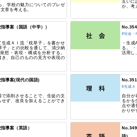
互いに
がら、学校の魅力についてのプレゼ
か、考
る文章を考える。
研究校指導案（国語（中学））
No.3
#社会・
て生成ＡＩ流「枕草子」を書かせ
・生成
草子」との比較を通して、清少納
る。 
 発想・表現・構成を分析する。
活用し
書き、自己のものの見方や表現の
究校指導案(現代の国語)
No.3
#生成Ａ
場で添削させることで、生徒の文
自分が
らせず、改良を加えることができ
るかを
点や適
かりや
研究校指導案（英語）
No.3
語)