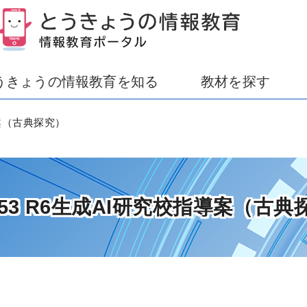
うきょうの情報教育を知る
教材を探す
導案（古典探究）
.353 R6生成AI研究校指導案（古典