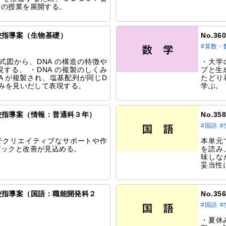
めの授業を展開する。
研究校指導案（生物基礎）
No.3
#算数・
模式図から、DNA の構造の特徴や
・大学
する。 ・DNA の複製のしくみ
プと生
A が複製され、塩基配列が同じD
たどり
くみを見いだして表現する。
学ぶ。
研究校指導案（情報：普通科３年）
No.3
#国語
#
でクリエイティブなサポートや作
本単元
バックと改善が見込める。
を読み
味しな
妥当性
研究校指導案（国語：職能開発科２
No.3
#国語
#
・夏休