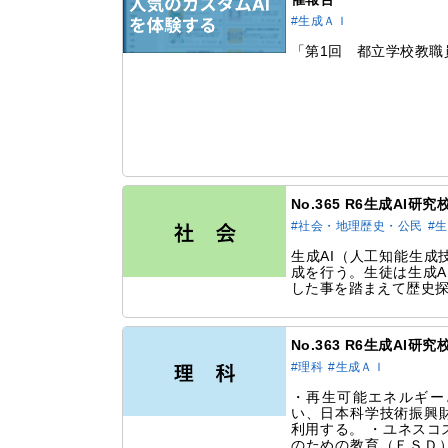
#生成ＡＩ
「第1回 都立学校教職
No.365 R6生成AI
#社会・地理歴史・公民
#
生成AI（人工知能生成
成を行う。生徒は生成A
した事を踏まえて歴史
No.363 R6生成AI
#理科
#生成ＡＩ
・再生可能エネルギー
い、日本科学技術振興
利用する。 ・ユネスコ
のための教育（ＥＳＤ