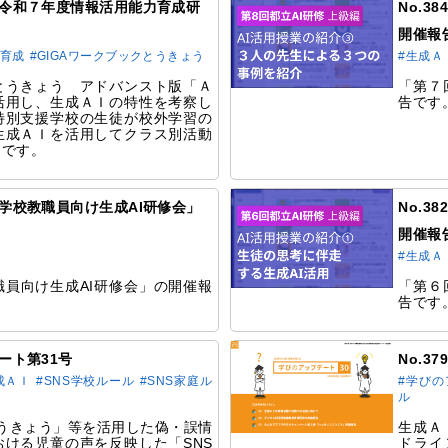
例】令和７年度情報活用能力育成研
No.3
開催報
の育成
#GIGAワークブックとうきょう
#生成Ａ
とうきょう アドバンスト版「Ａ
「第７
活用し、生成ＡＩの特性を考察し
告です
特別支援学校の生徒が校外学習の
生成ＡＩを活用してクラス別活動
例です。
都立学校教職員向け生成AI研修会」
No.3
開催報
#生成Ａ
員向け生成AI研修会」の開催報
「第６
告です
デート第31号
No.3
成ＡＩ
#SNS学校ルール
#SNS家庭ル
#学び
ル
とうきょう」等を活用した偽・誤情
⽣成Ａ
ける児童の声を反映した「SNS
ドライ