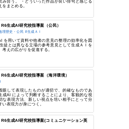
読み合う。 ・どういった作品が良い俳句と感じる
えをまとめる。
54 R6生成AI研究校指導案（公民）
地理歴史・公民
#生成ＡＩ
AI を用いて資料や他者の意見の整理の効率化を図
・生徒とは異なる立場の参考意見として生成ＡＩを
、考えの広がりを促進する。
51 R6生成AI研究校指導案（海洋環境）
Ｉ
着眼して表現したものが適切で、的確なものであ
生成AI によって判断することにより、客観的な視
切な表現方法、新しい視点を培い相手にとって分
すい表現力が身につく。
49 R6生成AI研究校指導案(コミュニケーション英