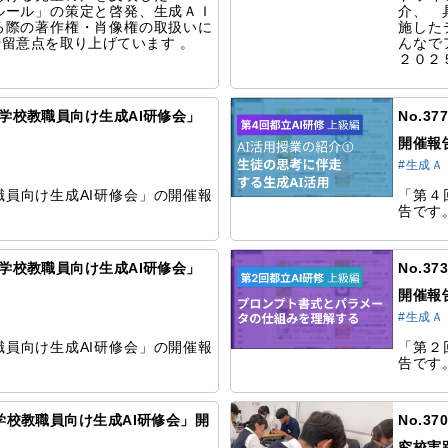
ルール」の策定と啓発、生成ＡＩ
介、 
る際の著作権・肖像権の取扱いに
施した
留意点を取り上げています 。
んなで
２０２
都立学校教職員向け生成AI研修会」
No.3
開催報
#生成Ａ
員向け生成AI研修会」の開催報
「第４
告です
都立学校教職員向け生成AI研修会」
No.3
開催報
#生成Ａ
員向け生成AI研修会」の開催報
「第２
告です
都立学校教職員向け生成AI研修会」開
No.
究校実