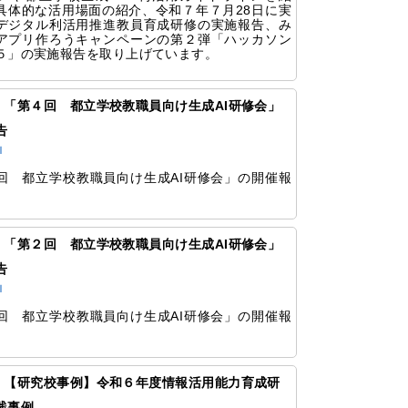
具体的な活用場面の紹介、令和７年７月28日に実
デジタル利活⽤推進教員育成研修の実施報告、み
アプリ作ろうキャンペーンの第２弾「ハッカソン
５」の実施報告を取り上げています。
77 「第４回 都立学校教職員向け生成AI研修会」
告
Ｉ
回 都立学校教職員向け生成AI研修会」の開催報
。
73 「第２回 都立学校教職員向け生成AI研修会」
告
Ｉ
回 都立学校教職員向け生成AI研修会」の開催報
。
370 【研究校事例】令和６年度情報活用能力育成研
践事例