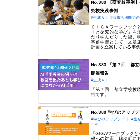
No.389 【研究校事
究校実践事例
#生成ＡＩ
#情報活用能力
ＧＩＧＡワークブック
Ｉと探究的な学び」を
たり学んだりした後、
事前学習として、文章
計画を立案している事
No.383 「第７回 
開催報告
#生成ＡＩ
「第７回 都立学校教職
告です。
No.380 学びのアップ
#学びのアップデート
#生
ール
「GIGAワークブック
報への対応、瑞穂町にお