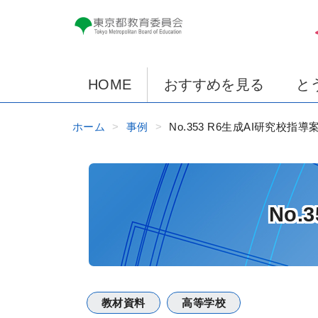
HOME
おすすめを見る
と
ホーム
事例
No.353 R6生成AI研究校指
No
教材資料
高等学校