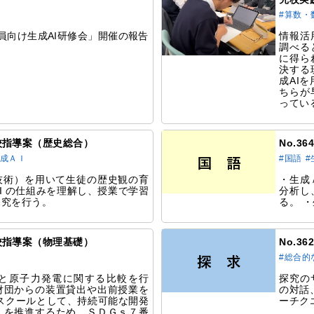
#算数・
員向け生成AI研修会」開催の報告
情報活
調べる
に得ら
決する
成AI
ちらが
ってい
研究校指導案（歴史総合）
No.3
生成ＡＩ
#国語
#
技術）を用いて生徒の歴史観の育
・生成
I の仕組みを理解し、授業で学習
分析し
探究を行う。
る。 
研究校指導案（物理基礎）
No.3
#総合的
と原子力発電に関する比較を行
探究の
財団からの装置貸出や出前授業を
の対話、
スクールとして、持続可能な開発
ーチク
）を推進するため、ＳＤＧｓ７番