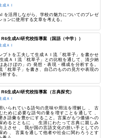
生成ＡＩ
AI を活用しながら、学校の魅力についてのプレゼ
ションに使用する文章を考える。
55 R6生成AI研究校指導案（国語（中学））
生成ＡＩ
ンプトを工夫して生成ＡＩ流「枕草子」を書かせ
②生成ＡＩ流「枕草子」との比較を通して、清少納
はあけぼの」の 発想・表現・構成を分析する。
流「枕草子」を書き、自己のものの見方や表現の
分析する。
53 R6生成AI研究校指導案（古典探究）
生成ＡＩ
用いられている語句の意味や用法を理解し 、 古
むために必要な語句の量を増すことを通して 、
磨き語彙を豊かにすること。言葉がもつ価値への
深めるとともに 、 生涯にわたって古典に親しみ
向上させ 、 我が国の言語文化の担い手としての
深め 、 言葉を通して他者や社会に関わろうとす
を養う。