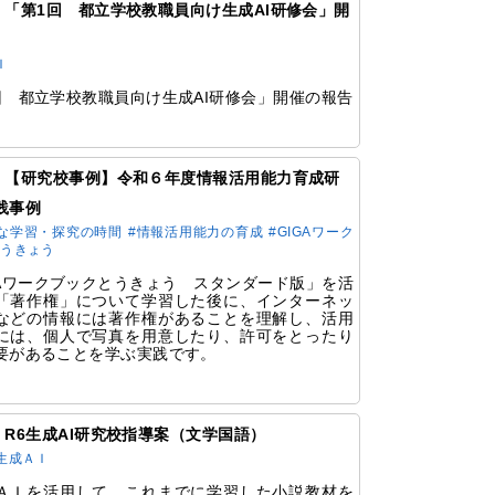
72 「第1回 都立学校教職員向け生成AI研修会」開
Ｉ
回 都立学校教職員向け生成AI研修会」開催の報告
367 【研究校事例】令和６年度情報活用能力育成研
践事例
な学習・探究の時間
#情報活用能力の育成
#GIGAワーク
とうきょう
GAワークブックとうきょう スタンダード版」を活
「著作権」について学習した後に、インターネッ
などの情報には著作権があることを理解し、活用
には、個人で写真を用意したり、許可をとったり
要があることを学ぶ実践です。
64 R6生成AI研究校指導案（文学国語）
生成ＡＩ
ＡＩを活用して、これまでに学習した小説教材を