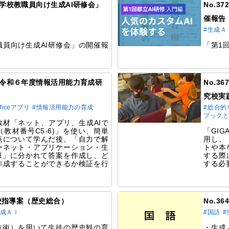
都立学校教職員向け生成AI研修会」
No.3
催報告
#生成Ａ
員向け生成AI研修会」の開催報
「第1
例】令和６年度情報活用能力育成研
No.
究校実
fficeアプリ
#情報活用能力の育成
#総合的
ブック
材「ネット、アプリ、生成AIで
教材番号C5-6)」を使い、簡単
「GI
点について学んだ後、「自力で解
用し、
ーネット・アプリケーション・生
トや本
班」に分かれて答案を作成し、ど
する際
作成することができるか検証を行
する必
研究校指導案（歴史総合）
No.3
生成ＡＩ
#国語
#
技術）を用いて生徒の歴史観の育
・生成