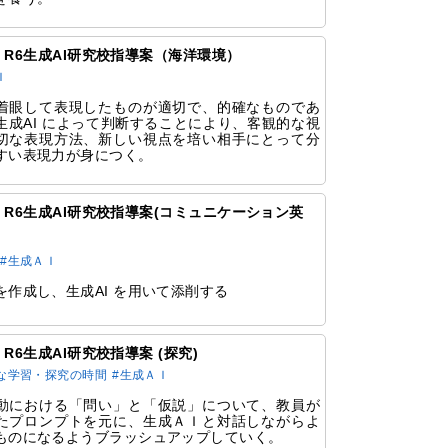
51 R6生成AI研究校指導案（海洋環境）
Ｉ
着眼して表現したものが適切で、的確なものであ
生成AI によって判断することにより、客観的な視
切な表現方法、新しい視点を培い相手にとって分
すい表現力が身につく。
49 R6生成AI研究校指導案(コミュニケーション英
#生成ＡＩ
を作成し、生成AI を用いて添削する
47 R6生成AI研究校指導案 (探究)
な学習・探究の時間
#生成ＡＩ
動における「問い」と「仮説」について、教員が
たプロンプトを元に、生成ＡＩと対話しながらよ
ものになるようブラッシュアップしていく。