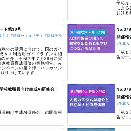
学校ル
による
おける
デート第30号
No.3
成ＡＩ
#情報セキュリティ
#情報モラ
開催報
#生成Ａ
校務での活⽤に向けて、国のガイ
「第５
成ＡＩ利活用ガイドラインを紹
告です
の紹介、令和７年７月28日に実
推進教員育成研修の実施報告、み
ャンペーンの第２弾「ハッカソン
を取り上げています。
都立学校教職員向け生成AI研修会」
No.3
開催報
#生成Ａ
員向け生成AI研修会」の開催報
「第３
告です