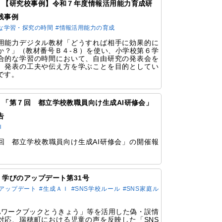
385 【研究校事例】令和７年度情報活用能力育成研
践事例
な学習・探究の時間
#情報活用能力の育成
用能力デジタル教材「どうすれば相手に効果的に
か？」（教材番号Ｂ４-８）を使い、小学校第６学
合的な学習の時間において、自由研究の発表会を
、発表の工夫や伝え方を学ぶことを目的としてい
です。
83 「第７回 都立学校教職員向け生成AI研修会」
告
Ｉ
回 都立学校教職員向け生成AI研修会」の開催報
。
80 学びのアップデート第31号
アップデート
#生成ＡＩ
#SNS学校ルール
#SNS家庭ル
GAワークブックとうきょう」等を活用した偽・誤情
対応、瑞穂町における児童の声を反映した「SNS