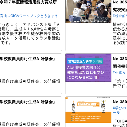
例】令和７年度情報活用能力育成研
No.
究校実
の育成
#GIGAワークブックとうきょう
#総合的
とうきょう アドバンスト版「Ａ
情報活
活用し、生成ＡＩの特性を考察し
伝わる
特別支援学校の生徒が校外学習の
年の総
生成ＡＩを活用してクラス別活動
題材に
例です。
る実践
都立学校教職員向け生成AI研修会」
No.3
開催報
#生成Ａ
員向け生成AI研修会」の開催報
「第７
告です
都立学校教職員向け生成AI研修会」
No.3
#学びの
ール
「GI
員向け生成AI研修会」の開催報
報への