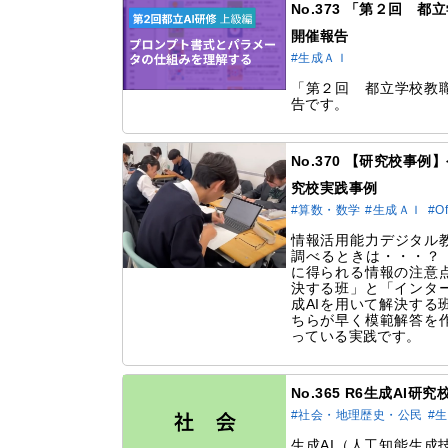
No.373 「第２回 
開催報告
#生成ＡＩ
「第２回 都立学校教職
告です。
No.370 【研究校事
究校実践事例
#算数・数学
#生成ＡＩ
#O
情報活用能力デジタル教
調べるときは・・・？（
に得られる情報の注意
決する班」と「インタ
成AIを用いて解決する
ちらが早く模範解答を
っている実践です。
No.365 R6生成AI
#社会・地理歴史・公民
#
生成AI（人工知能生成