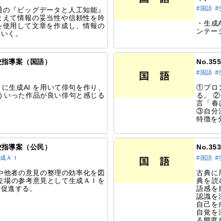
#国語
#
通の『ビッグデータと人工知能』
まえて情報の妥当性や信頼性を吟
・生成
を使用して文章を作成し、情報の
ンテー
ていく。
研究校指導案（国語）
No.3
#国語
#
に生成AI を用いて俳句を作り、
①プロ
ういった作品が良い俳句と感じる
る。 
言「春
③自分
特徴を
研究校指導案（公民）
No.3
生成ＡＩ
#国語
#
料や他者の意見の整理の効率化を図
古典に
立場の参考意見として生成ＡＩを
典を読
を促進する。
語感を
認識を
自己を
自覚を
る態度