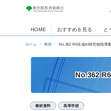
HOME
おすすめを見る
と
ホーム
事例
No.362 R6生成AI研究校
No.36
教材資料
高等学校