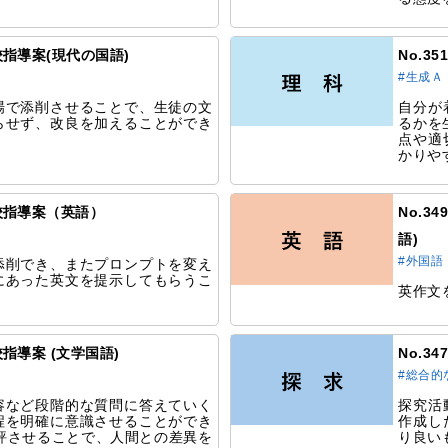
究校指導案(現代の国語)
No.3
#生成Ａ
場で添削させることで、生徒の文
自分が
らせず、改良を加えることができ
るかを
点や適
かりや
研究校指導案（英語）
No.3
語)
#外国語
添削でき、またプロンプトを変え
にあった英文を提示してもらうこ
英作文
究校指導案 (文学国語)
No.3
#総合的
容など段階的な質問に答えていく
探究活
程を明確に意識させることができ
作成し
講評させることで、人間との差異を
り良い