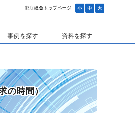
都庁総合トップページ
小
中
大
事例を探す
資料を探す
探求の時間）