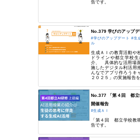
告です。
No.379 学びのアップ
#学びのアップデート
#生
ル
⽣成ＡＩの教育活動や
ドラインや都立学校生
介、 具体的な活用場面
施したデジタル利活⽤
んなでアプリ作ろうキ
２０２５」の実施報告
No.377 「第４回 
開催報告
#生成ＡＩ
「第４回 都立学校教職
告です。