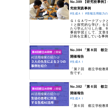
No.389 【研究校事
究校実践事例
#生成ＡＩ
#情報活用能力
ＧＩＧＡワークブック
Ｉと探究的な学び」を
たり学んだりした後、
事前学習として、文章
計画を立案している事
No.384 「第８回 
開催報告
#生成ＡＩ
「第７回 都立学校教職
告です。
No.382 「第６回 
開催報告
#生成ＡＩ
「第６回 都立学校教職