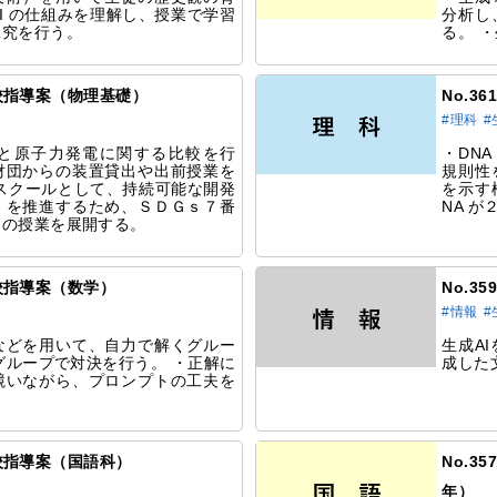
I の仕組みを理解し、授業で学習
分析し
探究を行う。
る。 
研究校指導案（物理基礎）
No.3
#理科
#
と原子力発電に関する比較を行
・DN
財団からの装置貸出や出前授業を
規則性
スクールとして、持続可能な開発
を示す
）を推進するため、ＳＤＧｓ７番
NA 
めの授業を展開する。
研究校指導案（数学）
No.3
#情報
#
などを用いて、自力で解くグルー
生成A
るグループで対決を行う。 ・正解に
成した
競いながら、プロンプトの工夫を
研究校指導案（国語科）
No.3
年）