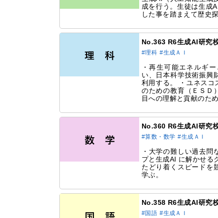
成を行う。生徒は生成A
した事を踏まえて歴史
No.363 R6生成AI
#理科
#生成ＡＩ
・再生可能エネルギー
い、日本科学技術振興
利用する。 ・ユネスコ
のための教育（ＥＳＤ
目への理解と貢献のた
No.360 R6生成AI
#算数・数学
#生成ＡＩ
・大学の難しい過去問
プと生成AI に解かせ
たどり着くスピードを
学ぶ。
No.358 R6生成AI
#国語
#生成ＡＩ