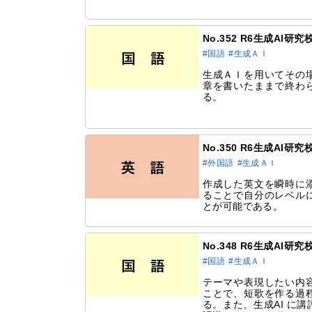
No.352 R6生成AI研
#国語
#生成ＡＩ
生成ＡＩを用いてその
章を書いたままで終わ
る。
No.350 R6生成AI
#外国語
#生成ＡＩ
作成した英文を瞬時に
ることで自分のレベル
とが可能である。
No.348 R6生成AI研
#国語
#生成ＡＩ
テーマや表現したい内
ことで、短歌を作る過
る。また、生成AI に