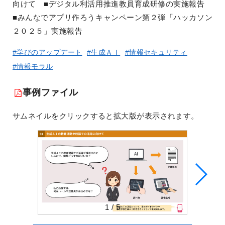
向けて ■デジタル利活⽤推進教員育成研修の実施報告
■みんなでアプリ作ろうキャンペーン第２弾「ハッカソン
２０２５」実施報告
#学びのアップデート
#生成ＡＩ
#情報セキュリティ
#情報モラル
事例ファイル
サムネイルをクリックすると拡大版が表示されます。
1
/
5