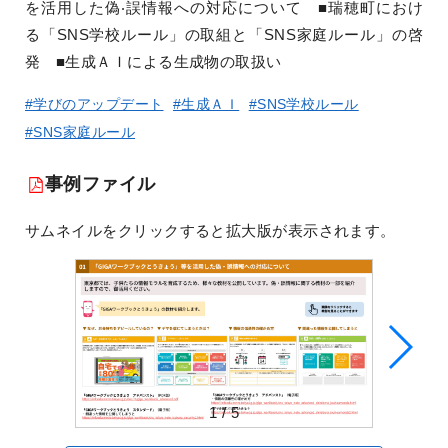
を活⽤した偽‧誤情報への対応について ■瑞穂町におけ
る「SNS学校ルール」の取組と「SNS家庭ルール」の啓
発 ■⽣成ＡＩによる⽣成物の取扱い
#学びのアップデート
#生成ＡＩ
#SNS学校ルール
#SNS家庭ルール
事例ファイル
サムネイルをクリックすると拡大版が表示されます。
1
/
5